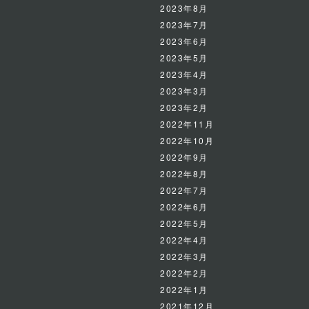
2023年8月
2023年7月
2023年6月
2023年5月
2023年4月
2023年3月
2023年2月
2022年11月
2022年10月
2022年9月
2022年8月
2022年7月
2022年6月
2022年5月
2022年4月
2022年3月
2022年2月
2022年1月
2021年12月