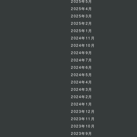
2025年5月
2025年4月
2025年3月
2025年2月
2025年1月
2024年11月
2024年10月
2024年9月
2024年7月
2024年6月
2024年5月
2024年4月
2024年3月
2024年2月
2024年1月
2023年12月
2023年11月
2023年10月
2023年9月