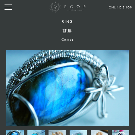
ONLINE SHOP
RING
彗星
Comet