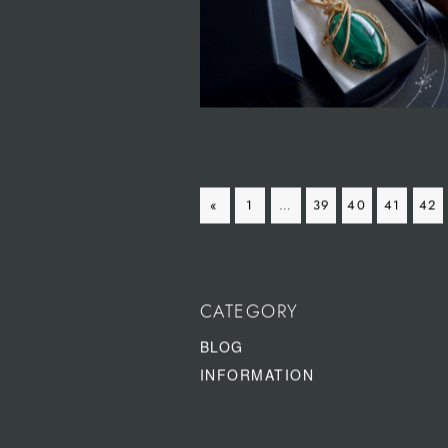
«
1
…
39
40
41
42
CATEGORY
BLOG
INFORMATION