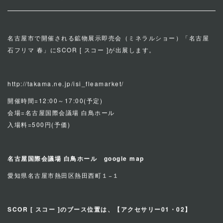
会場
愛知／名古屋国際会議場 白鳥ホール
名古屋市で開催される鉱物展示即売会（ミネラルショー）「名古屋
石フリマ 春」にSCOR [ スコー ]が出展します。
http://takama.ne.jp/isi_fleamarket/
開催時間=12:00～17:00(予定)
会場=名古屋国際会議場 白鳥ホール
入場料=500円(予価)
名古屋国際会議場 白鳥ホール
google map
愛知県名古屋市熱田区熱田西町１−１
SCOR [ スコー ]のブース位置は、【アクセサリー01・
02】